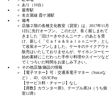
あり（10台）
最寄駅
名古屋線 霞ケ浦駅
備考
店舗２階の各種文化教室（貸室）は、2017年11月
1日に先行オープン。 このたび、長く親しまれて
きました「旧けーきやさんニーナ」のあとを受
け、新しく「Ｃａｆｅ＆Ｓａｌｏｎニーナ」とし
て改装オープンしました。ケーキのテイクアウト
販売はいたしておりませんが、サイホンコーヒー
始め素材にこだわった手作り料理やスイーツなど
でくつろいだ時間をお楽しみ下さい。
その他店舗/施設の情報
【電子マネー】可：交通系電子マネー（Suicaな
ど）、iD、QUICPay
【サービス料・チャージ】なし
【席数】カウンター席3、テーブル席24（うち個
室12席）