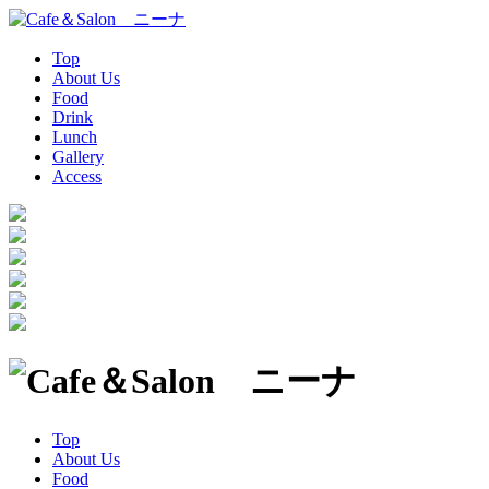
Top
About Us
Food
Drink
Lunch
Gallery
Access
Top
About Us
Food