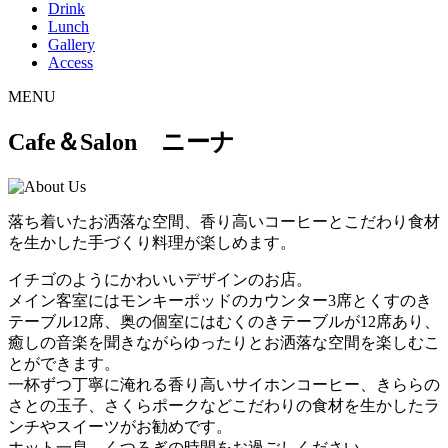
Drink
Lunch
Gallery
Access
MENU
Cafe＆Salon ニーナ
落ち着いたお洒落な空間、香り高いコーヒーとこだわり食材
を生かした手づくり料理が楽しめます。
イチゴのようにかわいいデザインのお店。
メイン客室にはモンキーポッドのカウンター3席とくすのき
テーブル12席、奥の個室にはむくのきテーブルが12席あり、
癒しの音楽を聞きながらゆったりとお洒落な空間を楽しむこ
とができます。
一杯ずつ丁寧に淹れる香り高いサイホンコーヒー、きららの
さとの玉子、さくらポークなどこだわりの食材を生かしたラ
ンチやスイーツがお勧めです。
ホット一息、くつろぎの時間をお過ごしください。